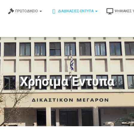
ΠΡΩΤΟΔΙΚΕΊΟ
ΔΙΑΔΙΚΑΣΊΕΣ-ΈΝΤΥΠΑ
ΨΗΦΙΑΚΈΣ 
Χρήσιμα Έντυπα