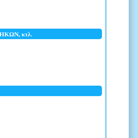
ΚΩΝ, κτλ.