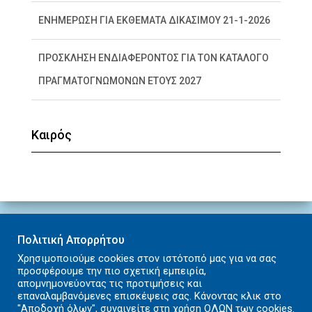
ΕΝΗΜΕΡΩΣΗ ΓΙΑ ΕΚΘΕΜΑΤΑ ΔΙΚΑΣΙΜΟΥ 21-1-2026
ΠΡΟΣΚΛΗΣΗ ΕΝΔΙΑΦΕΡΟΝΤΟΣ ΓΙΑ ΤΟΝ ΚΑΤΑΛΟΓΟ
ΠΡΑΓΜΑΤΟΓΝΩΜΟΝΩΝ ΕΤΟΥΣ 2027
Ορισμός αίθουσας συνεδριάσεων για την
Καιρός
εκδίκαση της υπόθεσης με ΑΒΜ: Φ23/130 ΚΑΙ
Γ23/70 του Εφετείου Κρήτης
Πολιτική Απορρήτου
Χρησιμοποιούμε cookies στον ιστότοπό μας για να σας
ΑΡΧΙΚΉ
ΠΡΩΤΟΔΙΚΕΊΟ
ΨΗΦΙΑΚΈΣ ΥΠΗΡΕΣΊΕΣ
προσφέρουμε την πιο σχετική εμπειρία,
απομνημονεύοντας τις προτιμήσεις και
ΧΡΉΣΙΜΑ ΈΝΤΥΠΑ
ΧΡΉΣΙΜΟΙ ΣΎΝΔΕΣΜΟΙ
ΕΠΙΚΟΙΝΩΝΊΑ
επαναλαμβανόμενες επισκέψεις σας. Κάνοντας κλικ στο
"Αποδοχή όλων", συναινείτε στη χρήση ΟΛΩΝ των cookies.