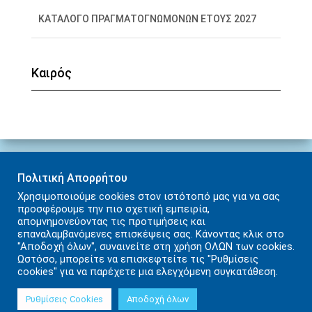
ΚΑΤΑΛΟΓΟ ΠΡΑΓΜΑΤΟΓΝΩΜΟΝΩΝ ΕΤΟΥΣ 2027
Ορισμός αίθουσας συνεδριάσεων για την εκδίκαση
Καιρός
της υπόθεσης με ΑΒΜ: Φ23/130 ΚΑΙ Γ23/70 του
Εφετείου Κρήτης
Πολιτική Απορρήτου
Χρησιμοποιούμε cookies στον ιστότοπό μας για να σας
ΑΡΧΙΚΉ
ΠΡΩΤΟΔΙΚΕΊΟ
ΨΗΦΙΑΚΈΣ ΥΠΗΡΕΣΊΕΣ
προσφέρουμε την πιο σχετική εμπειρία,
απομνημονεύοντας τις προτιμήσεις και
ΧΡΉΣΙΜΑ ΈΝΤΥΠΑ
ΧΡΉΣΙΜΟΙ ΣΎΝΔΕΣΜΟΙ
ΕΠΙΚΟΙΝΩΝΊΑ
επαναλαμβανόμενες επισκέψεις σας. Κάνοντας κλικ στο
"Αποδοχή όλων", συναινείτε στη χρήση ΟΛΩΝ των cookies.
Ωστόσο, μπορείτε να επισκεφτείτε τις "Ρυθμίσεις
ΠΟΛΙΤΙΚΉ ΑΠΟΡΡΉΤΟΥ
ΌΡΟΙ ΧΡΉΣΗΣ
cookies" για να παρέχετε μια ελεγχόμενη συγκατάθεση.
Hestia | Αναπτύχθηκε από
ThemeIsle
Ρυθμίσεις Cookies
Αποδοχή όλων