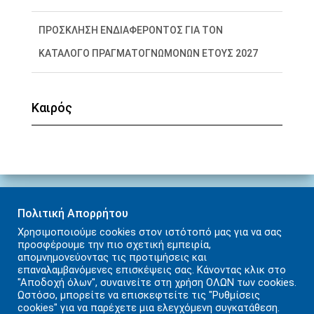
ΠΡΟΣΚΛΗΣΗ ΕΝΔΙΑΦΕΡΟΝΤΟΣ ΓΙΑ ΤΟΝ
ΚΑΤΑΛΟΓΟ ΠΡΑΓΜΑΤΟΓΝΩΜΟΝΩΝ ΕΤΟΥΣ 2027
Ορισμός αίθουσας συνεδριάσεων για την εκδίκαση
Καιρός
της υπόθεσης με ΑΒΜ: Φ23/130 ΚΑΙ Γ23/70 του
Εφετείου Κρήτης
Πολιτική Απορρήτου
Χρησιμοποιούμε cookies στον ιστότοπό μας για να σας
ΑΡΧΙΚΉ
ΠΡΩΤΟΔΙΚΕΊΟ
ΨΗΦΙΑΚΈΣ ΥΠΗΡΕΣΊΕΣ
προσφέρουμε την πιο σχετική εμπειρία,
απομνημονεύοντας τις προτιμήσεις και
ΧΡΉΣΙΜΑ ΈΝΤΥΠΑ
ΧΡΉΣΙΜΟΙ ΣΎΝΔΕΣΜΟΙ
ΕΠΙΚΟΙΝΩΝΊΑ
επαναλαμβανόμενες επισκέψεις σας. Κάνοντας κλικ στο
"Αποδοχή όλων", συναινείτε στη χρήση ΟΛΩΝ των cookies.
Ωστόσο, μπορείτε να επισκεφτείτε τις "Ρυθμίσεις
ΠΟΛΙΤΙΚΉ ΑΠΟΡΡΉΤΟΥ
ΌΡΟΙ ΧΡΉΣΗΣ
cookies" για να παρέχετε μια ελεγχόμενη συγκατάθεση.