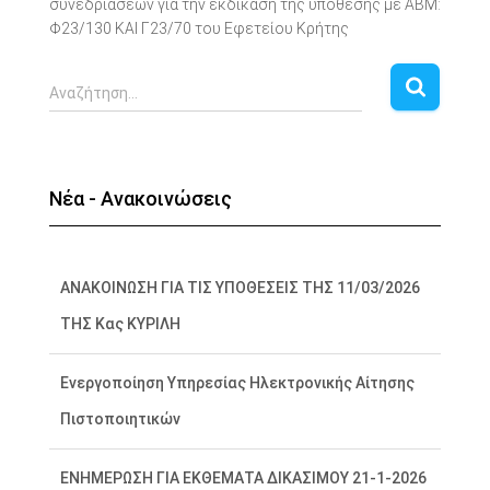
συνεδριάσεων για την εκδίκαση της υπόθεσης με ΑΒΜ:
Φ23/130 ΚΑΙ Γ23/70 του Εφετείου Κρήτης
Α
Αναζήτηση…
ν
α
ζ
ή
Νέα - Ανακοινώσεις
τ
η
σ
η
ΑΝΑΚΟΙΝΩΣΗ ΓΙΑ ΤΙΣ ΥΠΟΘΕΣΕΙΣ ΤΗΣ 11/03/2026
γ
ΤΗΣ Κας ΚΥΡΙΛΗ
ι
α
:
Ενεργοποίηση Υπηρεσίας Ηλεκτρονικής Αίτησης
Πιστοποιητικών
ΕΝΗΜΕΡΩΣΗ ΓΙΑ ΕΚΘΕΜΑΤΑ ΔΙΚΑΣΙΜΟΥ 21-1-2026